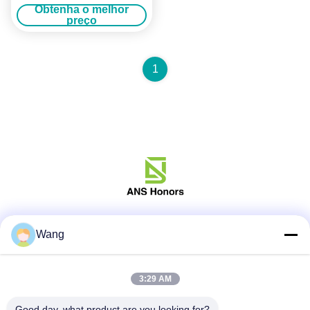
250A 300A 1000V
Obtenha o melhor
Resistência a intempéries
preço
1
Mídia Social
Wang
3:29 AM
Contato rápido
Good day, what product are you looking for?