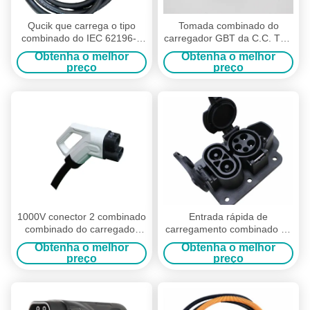
Qucik que carrega o tipo
Tomada combinado do
combinado do IEC 62196-3
carregador GBT da C.C. TPU
do carregador de 200A
125A CCS de EV com
Obtenha o melhor
Obtenha o melhor
1000V CCS - tomada 2
comprimento personalizado
preço
preço
1000V conector 2 combinado
Entrada rápida de
combinado do carregador
carregamento combinado do
CCS da C.C. 80A CCS com
conector do carregador da
Obtenha o melhor
Obtenha o melhor
5M Cable
C.C. do soquete da C.C.
preço
preço
200A CCS 1 EV