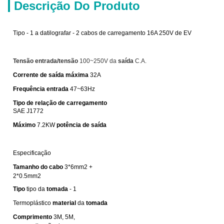
Descrição Do Produto
Tipo - 1 a datilografar - 2 cabos de carregamento 16A 250V de EV
Tensão entrada/tensão
100~250V
da
saída
C.A.
Corrente de saída máxima
32A
Frequência entrada
47~63Hz
Tipo de relação de carregamento
SAE J1772
Máximo
7.2KW
potência de saída
Especificação
Tamanho do cabo
3*6mm2 +
2*0.5mm2
Tipo
tipo da
tomada
- 1
Termoplástico
material
da
tomada
Comprimento
3M, 5M,