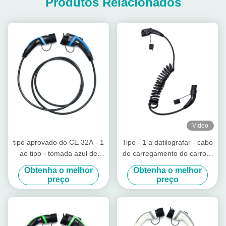
Produtos Relacionados
Vídeo
tipo aprovado do CE 32A - 1
Tipo - 1 a datilografar - cabo
ao tipo - tomada azul de
de carregamento do carro 2
carregamento do conector
IP67 elétrico com cabo da
Obtenha o melhor
Obtenha o melhor
do cabo de 2 EV
mola do SAE J1772
preço
preço