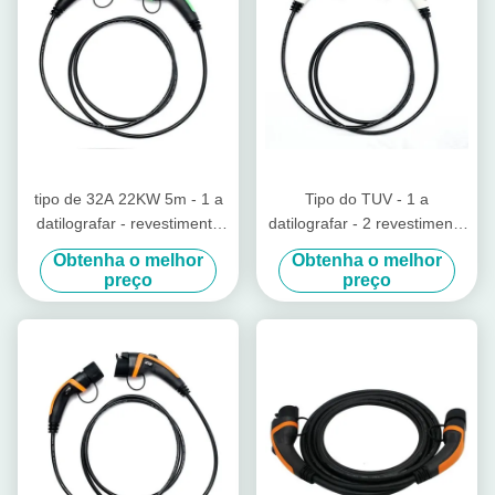
tipo de 32A 22KW 5m - 1 a
Tipo do TUV - 1 a
datilografar - revestimento
datilografar - 2 revestimento
verde de carregamento TPU
branco do cabo do
Obtenha o melhor
Obtenha o melhor
do cabo de 2 EV
carregador de 16A TPU EV
preço
preço