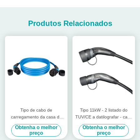
Produtos Relacionados
Tipo de cabo de
Tipo 11kW - 2 listado do
carregamento da casa da
TUV/CE a datilografar - cabo
American National Standard
de carregamento de 2 EV
Obtenha o melhor
Obtenha o melhor
32A 250V EV - 2 a
para Zoe
preço
preço
datilografar - cabo 2 de