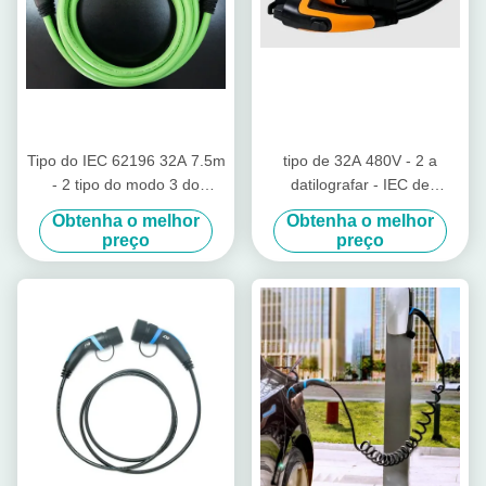
Tipo do IEC 62196 32A 7.5m
tipo de 32A 480V - 2 a
- 2 tipo do modo 3 do
datilografar - IEC de
carregador TPU do carro
carregamento 62196 do
Obtenha o melhor
Obtenha o melhor
elétrico - cabo 2
cabo de 2 EV cabo de
preço
preço
carregamento de 3 fases