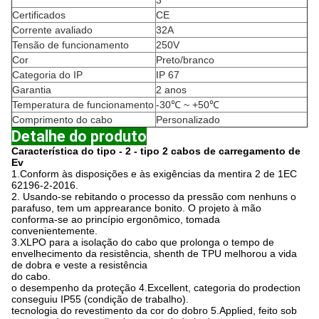
3
Certificados
CE
Corrente avaliado
32A
Tensão de funcionamento
250V
Cor
Preto/branco
Categoria do IP
IP 67
Garantia
2 anos
Temperatura de funcionamento
-30℃ ~ +50℃
Comprimento do cabo
Personalizado
Detalhe do produto
Característica do
tipo - 2 - tipo 2 cabos de carregamento de
Ev
1.Conform às disposições e às exigências da mentira 2 de 1EC
62196-2-2016.
2. Usando-se rebitando o processo da pressão com nenhuns o
parafuso, tem um apprearance bonito. O projeto à mão
conforma-se ao princípio ergonômico, tomada
convenientemente.
3.XLPO para a isolação do cabo que prolonga o tempo de
envelhecimento da resistência, shenth de TPU melhorou a vida
de dobra e veste a resistência
do cabo.
o desempenho da proteção 4.Excellent, categoria do prodection
conseguiu IP55 (condição de trabalho).
tecnologia do revestimento da cor do dobro 5.Applied, feito sob