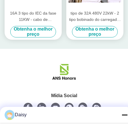
16A 3 tipo do IEC da fase
tipo de 32A 480V 22kW - 2
11KW - cabo de
tipo bobinado do carregador
carregamento do veículo de
2 da C.A. - conector de 2 EV
Obtenha o melhor
Obtenha o melhor
2 conectores com cabo de
preço
preço
5m
Mídia Social
Daisy
Contato rápido