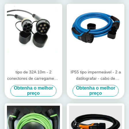
carregamento
tipo de 32A 10m - 2
IP55 tipo impermeável - 2 a
conectores de carregamento
datilografar - cabo de
do veículo elétrico do IEC
carregamento de 2 EV para
Obtenha o melhor
Obtenha o melhor
62196 do cabo de EV
o veículo elétrico
preço
preço