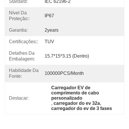
Stardard:
IEC 62196-2
Nível Da
IP67
Proteção::
Garantia:
2years
Certificações::
TUV
Detalhes Da
15.7*15*3.15 (dentro)
Embalagem:
Habilidade Da
100000PCS/Month
Fonte:
Carregador EV de 
comprimento de cabo 
Destacar:
personalizado
, 
carregador do ev 32a
, 
carregador do ev de 3 fases