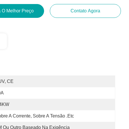
 O Melhor Preço
Contato Agora
UV, CE
0A
.4KW
bre A Corrente, Sobre A Tensão .etc
M Ou Outro Baseado Na Exigência