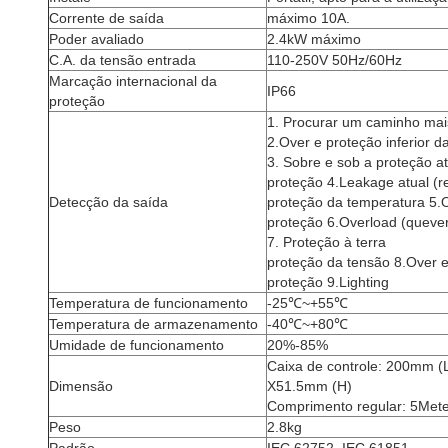
Corrente de saída
máximo 10A.
Poder avaliado
2.4kW máximo
C.A. da tensão entrada
110-250V 50Hz/60Hz
Marcação internacional da
IP66
proteção
1. Procurar um caminho mai
2.Over e proteção inferior d
3. Sobre e sob a proteção at
proteção 4.Leakage atual (re
Detecção da saída
proteção da temperatura 5.
proteção 6.Overload (quever
7. Proteção à terra
proteção da tensão 8.Over 
proteção 9.Lighting
Temperatura de funcionamento
-25℃~+55℃
Temperatura de armazenamento
-40℃~+80℃
Umidade de funcionamento
20%-85%
Caixa de controle: 200mm 
Dimensão
X51.5mm (H)
Comprimento regular: 5Mete
Peso
2.8kg