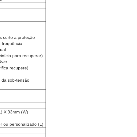
s curto a proteção
a frequência
ual
início para recuperar)
Over
ifica recupere)
e da sob-tensão
(L) X 93mm (W)
r ou personalizado (L)