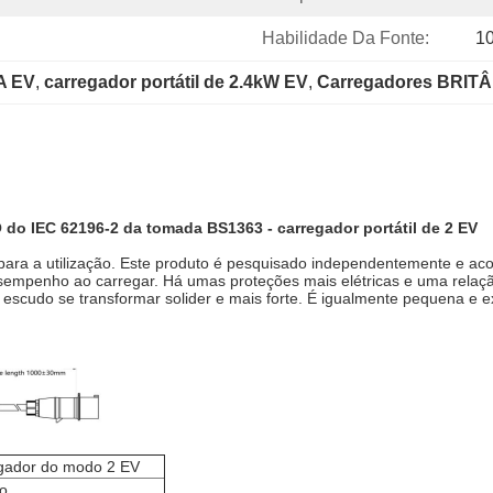
Habilidade Da Fonte:
1
0A EV
, 
carregador portátil de 2.4kW EV
, 
Carregadores BRITÂ
do IEC 62196-2 da tomada BS1363 - carregador portátil de 2 EV
to para a utilização. Este produto é pesquisado independentemente e ac
mpenho ao carregar. Há umas proteções mais elétricas e uma relação
 escudo se transformar solider e mais forte. É igualmente pequena e e
egador do modo 2 EV
ão