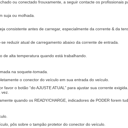
chado ou conectado frouxamente, a seguir contacte os profissionais pa
m suja ou molhada.
a consistente antes de carregar, especialmente da corrente & da ten
ue-se reduzir atual de carregamento abaixo da corrente de entrada.
o de alta temperatura quando está trabalhando.
tomada na soquete-tomada.
letamente o conector do veículo em sua entrada do veículo.
or favor o botão “do AJUSTE ATUAL” para ajustar sua corrente exigida
 vez.
icamente quando os READY/CHARGE, indicadores de PODER forem tud
culo.
culo, pôs sobre o tampão protetor do conector do veículo.