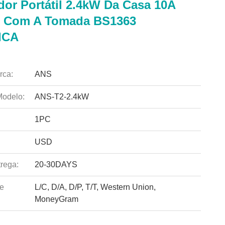
dor Portátil 2.4kW Da Casa 10A
V Com A Tomada BS1363
ICA
rca:
ANS
odelo:
ANS-T2-2.4kW
1PC
USD
rega:
20-30DAYS
e
L/C, D/A, D/P, T/T, Western Union,
MoneyGram