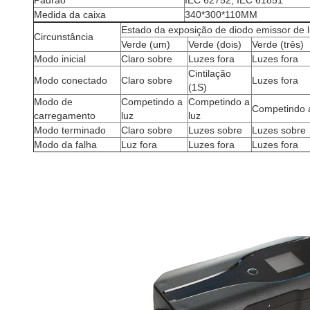
Padrão
IEC 62752, IEC 61851
Medida da caixa
340*300*110MM
Estado da exposição de diodo emissor de 
Circunstância
Verde (um)
Verde (dois)
Verde (três)
Modo inicial
Claro sobre
Luzes fora
Luzes fora
Cintilação
Modo conectado
Claro sobre
Luzes fora
(1S)
Modo de
Competindo a
Competindo a
Competindo a
carregamento
luz
luz
Modo terminado
Claro sobre
Luzes sobre
Luzes sobre
Modo da falha
Luz fora
Luzes fora
Luzes fora