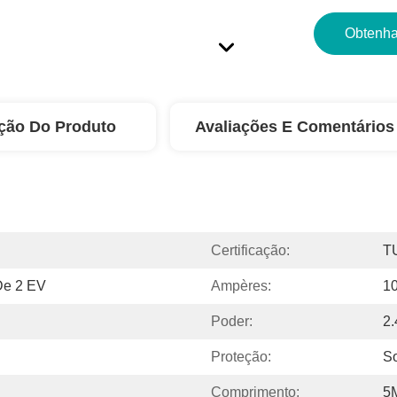
Obtenha
ção Do Produto
Avaliações E Comentários
Certificação:
T
 De 2 EV
Ampères:
1
Poder:
2
Proteção:
So
Comprimento:
5