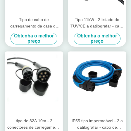
Tipo de cabo de
Tipo 11kW - 2 listado do
carregamento da casa da
TUV/CE a datilografar - cabo
American National Standard
de carregamento de 2 EV
Obtenha o melhor
Obtenha o melhor
32A 250V EV - 2 a
para Zoe
preço
preço
datilografar - cabo 2 de
carregamento
tipo de 32A 10m - 2
IP55 tipo impermeável - 2 a
conectores de carregamento
datilografar - cabo de