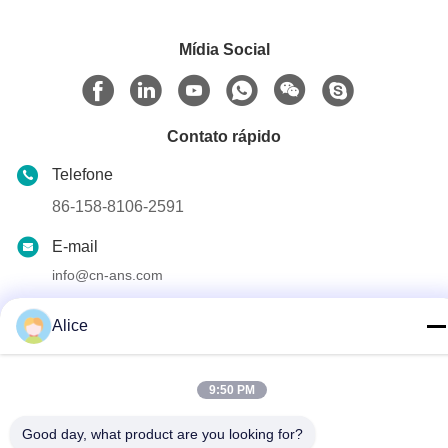
Mídia Social
Contato rápido
Telefone
86-158-8106-2591
E-mail
info@cn-ans.com
Endereço
Alice
No.1, assoalho 3, no. 366, seção norte da estrada de
Hupan, Chengdu
9:50 PM
política de Privacidade
|
Mapa do Site
Good day, what product are you looking for?