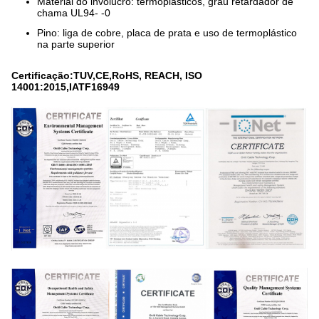
Material do invólucro: termoplásticos, grau retardador de
chama UL94- -0
Pino: liga de cobre, placa de prata e uso de termoplástico
na parte superior
Certificação:TUV,CE,RoHS, REACH, ISO
14001:2015,IATF16949