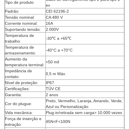
Tipo de produto
ev
Padrão:
CEI 62196-2
Tensão nominal:
CA 480 V
Corrente nominal:
16A
Suportando tensão:
2.000V
Temperatura de
-30℃ a +65℃
trabalho:
Temperatura de
-40°C a +70°C
armazenamento:
Aumento da
<50 mil
temperatura terminal:
Impedância de
0,5 m Máx.
contato:
Nível de proteção:
IP67
Certificações:
TÜV CE
Garantia:
2 anos
Preto, Vermelho, Laranja, Amarelo, Verde,
Cor do plugue:
Azul ou Personalização
Vida mecânica:
Plug-in/retirada sem carga> 10.000 vezes
Força de inserção e
45N<F<100N
extração: