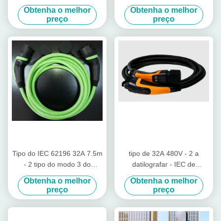
do veículo elétrico do IEC
carregamento de 2 EV para
Obtenha o melhor
Obtenha o melhor
62196 do cabo de EV
o veículo elétrico
preço
preço
Tipo do IEC 62196 32A 7.5m
tipo de 32A 480V - 2 a
- 2 tipo do modo 3 do
datilografar - IEC de
carregador TPU do carro
carregamento 62196 do
Obtenha o melhor
Obtenha o melhor
elétrico - cabo 2
cabo de 2 EV cabo de
preço
preço
carregamento de 3 fases