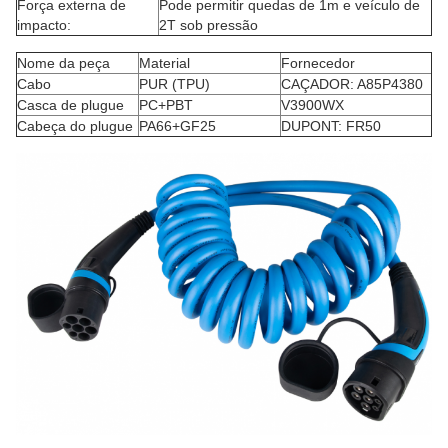
Força externa de
Pode permitir quedas de 1m e veículo de
impacto:
2T sob pressão
Nome da peça
Material
Fornecedor
Cabo
PUR (TPU)
CAÇADOR: A85P4380
Casca de plugue
PC+PBT
V3900WX
Cabeça do plugue
PA66+GF25
DUPONT: FR50