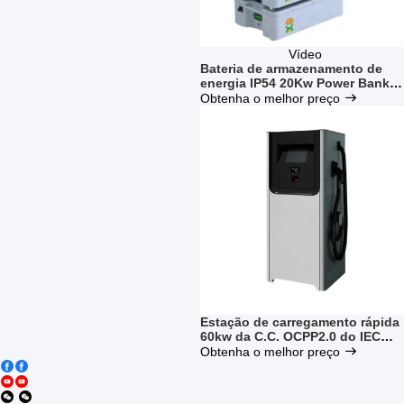
Vídeo
Bateria de armazenamento de
energia IP54 20Kw Power Bank
para estação de carregamento E
Obtenha o melhor preço
DC
Estação de carregamento rápida
60kw da C.C. OCPP2.0 do IEC
62262 200V a 750V para o carro
Obtenha o melhor preço
elétrico