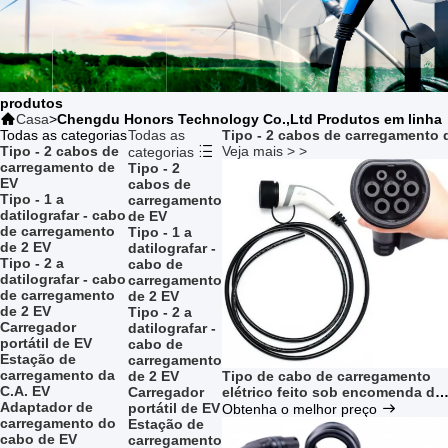
produtos
Casa
>
Chengdu Honors Technology Co.,Ltd Produtos em linha
Todas as categorias
Todas as
Tipo - 2 cabos de carregamento 
Tipo - 2 cabos de
Veja mais > >
categorias
carregamento de
Tipo - 2
EV
cabos de
Tipo - 1 a
carregamento
datilografar - cabo
de EV
de carregamento
Tipo - 1 a
de 2 EV
datilografar -
Tipo - 2 a
cabo de
datilografar - cabo
carregamento
de carregamento
de 2 EV
de 2 EV
Tipo - 2 a
Carregador
datilografar -
portátil de EV
cabo de
Estação de
carregamento
carregamento da
de 2 EV
Tipo de cabo de carregamento
C.A. EV
Carregador
elétrico feito sob encomenda da
Adaptador de
portátil de EV
cor 5m do ODM - nível da
Obtenha o melhor preço
carregamento do
Estação de
proteção 2 IP67
cabo de EV
carregamento