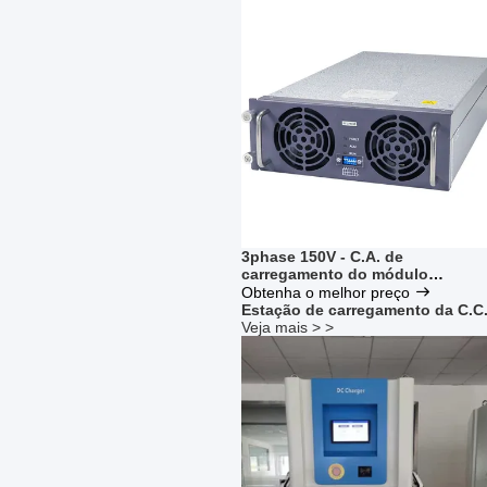
3phase 150V - C.A. de
carregamento do módulo
IEC62196-3 Stardard de 550V EV
Obtenha o melhor preço
ao tipo da C.C.
Estação de carregamento da C.C
Veja mais > >