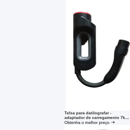
Telsa para datilografar -
adaptador de carregamento 7kW
do cabo de 2 EV para o tipo - o
Obtenha o melhor preço
carro 2 que carrega na estação d