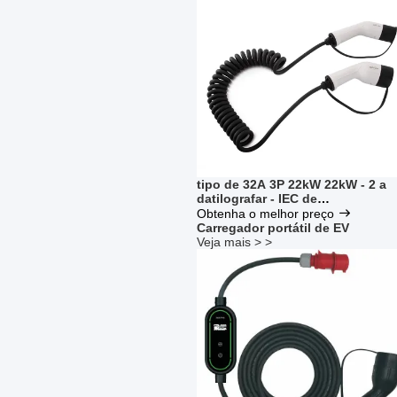
tipo de 32A 3P 22kW 22kW - 2 a
datilografar - IEC de
carregamento 62196 5m do cabo
Obtenha o melhor preço
de 2 EV
Carregador portátil de EV
Veja mais > >