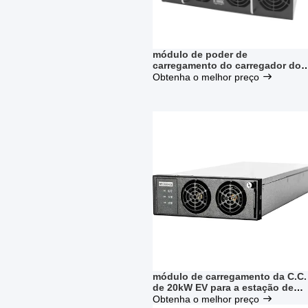
módulo de poder de
carregamento do carregador do
módulo EV de 30kW 1000V EV
Obtenha o melhor preço
para a estação de carregamento
de EV
módulo de carregamento da C.C.
de 20kW EV para a estação de
carregamento rápida
Obtenha o melhor preço