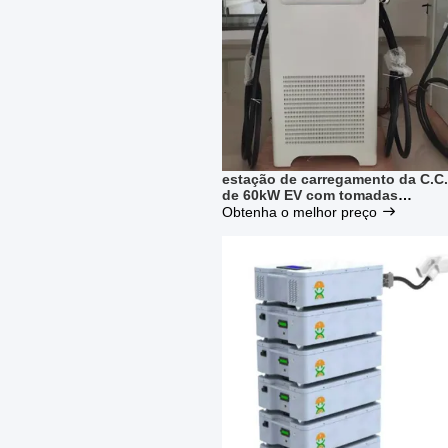
estação de carregamento da C.C.
de 60kW EV com tomadas
combinados OCPP JSON 1,6 2,0
Obtenha o melhor preço
de GBT CCS as 2