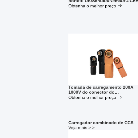
portátil UK/Schuko/Nema/AU/CE
Obtenha o melhor preço
Tomada de carregamento 200A
1000V do conector do
armazenamento de energia dos
Obtenha o melhor preço
acessórios de IP67 EV
Carregador combinado de CCS
Veja mais > >