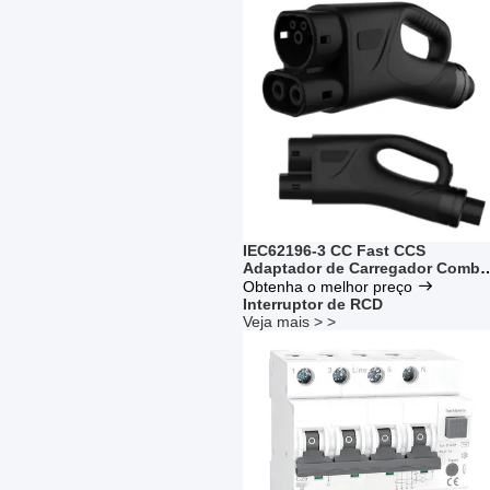
IEC62196-3 CC Fast CCS
Adaptador de Carregador Combo
Resistência de Isolamento IP69K
Obtenha o melhor preço
Interruptor de RCD
Veja mais > >