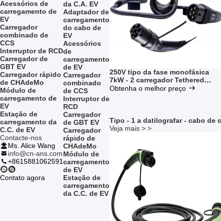
Acessórios de
da C.A. EV
carregamento de
Adaptador de
EV
carregamento
Carregador
do cabo de
combinado de
EV
CCS
Acessórios
Interruptor de RCD
de
Carregador de
carregamento
GBT EV
de EV
250V tipo da fase monofásica
Carregador rápido
Carregador
7kW - 2 carregador Tethered
de CHAdeMo
combinado
cabos de carregamento de EV EV
Obtenha o melhor preço
Módulo de
de CCS
carregamento de
Interruptor de
EV
RCD
Estação de
Carregador
Tipo - 1 a datilografar - cabo de
carregamento da
de GBT EV
Veja mais > >
C.C. de EV
Carregador
Contacte-nos
rápido de
Ms. Alice Wang
CHAdeMo
info@cn-ans.com
Módulo de
+8615881062591
carregamento
de EV
Contato agora
Estação de
carregamento
da C.C. de EV