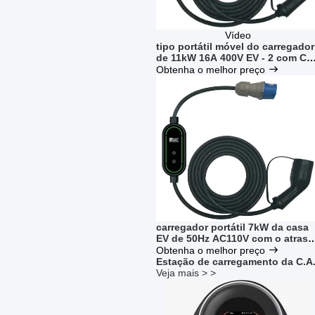
Vídeo
tipo portátil móvel do carregador
de 11kW 16A 400V EV - 2 com CE
Plugs vermelho
Obtenha o melhor preço
carregador portátil 7kW da casa
EV de 50Hz AC110V com o atraso
que carrega os ampères
Obtenha o melhor preço
Switchable
Estação de carregamento da C.A
Veja mais > >